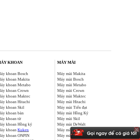
MÁY KHOAN
MÁY MÀI
áy khoan Bosch
Máy mài Makita
áy khoan Makita
Máy mài Bosch
áy khoan Metabo
Máy mài Metabo
áy khoan Crown
Máy mài Crown
áy khoan Maktec
Máy mài Maktec
áy khoan Hitachi
Máy mài Hitachi
áy khoan Skil
Máy mài Tiến đạt
áy khoan bàn
Máy mài Hồng Ký
áy khoan từ
Máy mài Skil
áy khoan Hồng ký
Máy mài DeWalt
áy khoan
Kuken
Máy mài FEG
áy khoan ONPIN
Máy mài KEYANG