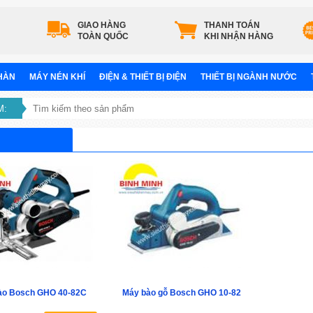
GIAO HÀNG
THANH TOÁN
TOÀN QUỐC
KHI NHẬN HÀNG
 HÀN
MÁY NÉN KHÍ
ĐIỆN & THIẾT BỊ ĐIỆN
THIẾT BỊ NGÀNH NƯỚC
M:
ào Bosch GHO 40-82C
Máy bào gỗ Bosch GHO 10-82