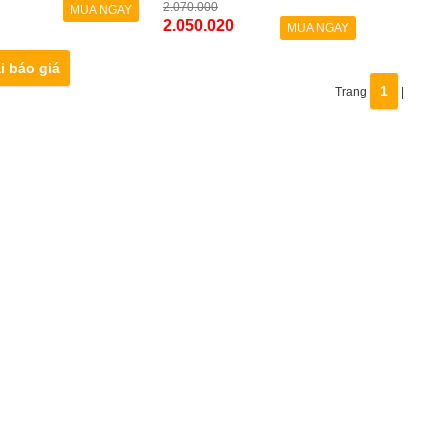
2.070.000
MUA NGAY
2.050.020
MUA NGAY
i báo giá
1
Trang
|