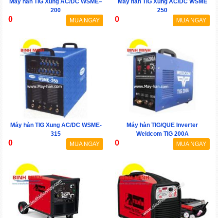
Máy hàn TIG Xung AC/DC WSME–
Máy hàn TIG Xung AC/DC WSME
200
250
0
0
MUA NGAY
MUA NGAY
Máy hàn TIG Xung AC/DC WSME-
Máy hàn TIG/QUE Inverter
315
Weldcom TIG 200A
0
0
MUA NGAY
MUA NGAY