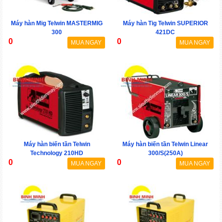
Máy hàn Mig Telwin MASTERMIG
Máy hàn Tig Telwin SUPERIOR
300
421DC
0
0
MUA NGAY
MUA NGAY
Máy hàn biến tần Telwin
Máy hàn biến tần Telwin Linear
Technology 210HD
300/S(250A)
0
0
MUA NGAY
MUA NGAY