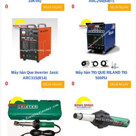
10KVA)
ARC250(IGBT)
0
0
MUA NGAY
MUA NGAY
Máy hàn Que Inverter Jasic
Máy hàn TIG QUE RILAND TIG
ARC315(R14)
500PIJ
0
0
MUA NGAY
MUA NGAY