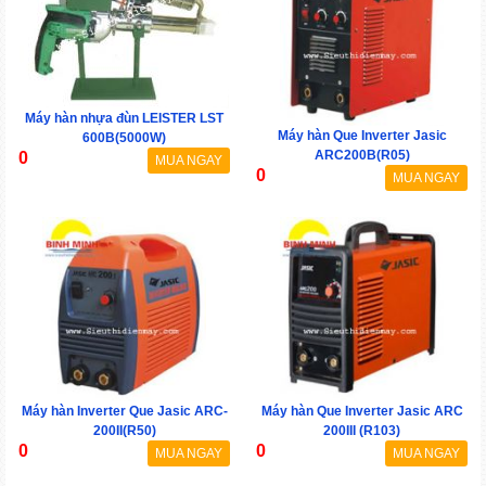
Máy hàn nhựa đùn LEISTER LST
Máy hàn Que Inverter Jasic
600B(5000W)
ARC200B(R05)
0
MUA NGAY
0
MUA NGAY
Máy hàn Inverter Que Jasic ARC-
Máy hàn Que Inverter Jasic ARC
200II(R50)
200III (R103)
0
0
MUA NGAY
MUA NGAY