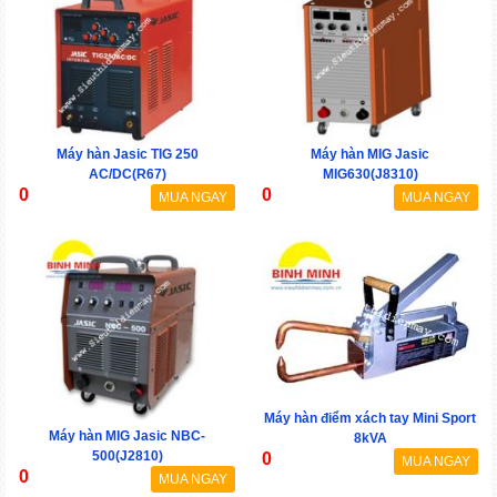
Máy hàn Jasic TIG 250
Máy hàn MIG Jasic
AC/DC(R67)
MIG630(J8310)
0
0
MUA NGAY
MUA NGAY
Máy hàn điểm xách tay Mini Sport
Máy hàn MIG Jasic NBC-
8kVA
500(J2810)
0
MUA NGAY
0
MUA NGAY