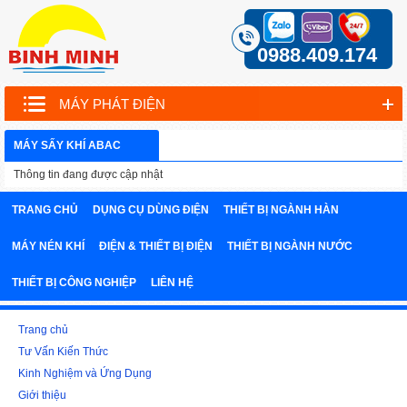
0988.409.174
MÁY PHÁT ĐIỆN
MÁY SẤY KHÍ ABAC
Thông tin đang được cập nhật
TRANG CHỦ
DỤNG CỤ DÙNG ĐIỆN
THIẾT BỊ NGÀNH HÀN
MÁY NÉN KHÍ
ĐIỆN & THIẾT BỊ ĐIỆN
THIẾT BỊ NGÀNH NƯỚC
THIẾT BỊ CÔNG NGHIỆP
LIÊN HỆ
Trang chủ
Tư Vấn Kiến Thức
Kinh Nghiệm và Ứng Dụng
Giới thiệu