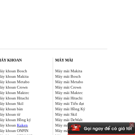
MÁY KHOAN
MÁY MÀI
áy khoan Bosch
Máy mài Makita
áy khoan Makita
Máy mài Bosch
áy khoan Metabo
Máy mài Metabo
áy khoan Crown
Máy mài Crown
áy khoan Maktec
Máy mài Maktec
áy khoan Hitachi
Máy mài Hitachi
áy khoan Skil
Máy mài Tiến đạt
áy khoan bàn
Máy mài Hồng Ký
áy khoan từ
Máy mài Skil
áy khoan Hồng ký
Máy mài DeWalt
áy khoan
Kuken
Máy mài FEG
áy khoan ONPIN
Máy mài KEYANG