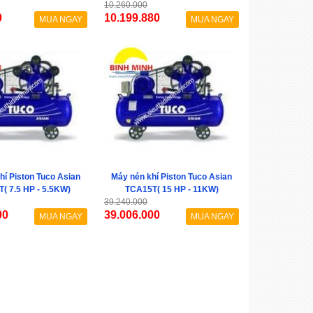
10.260.000
0
10.199.880
MUA NGAY
MUA NGAY
hí Piston Tuco Asian
Máy nén khí Piston Tuco Asian
( 7.5 HP - 5.5KW)
TCA15T( 15 HP - 11KW)
39.240.000
00
39.006.000
MUA NGAY
MUA NGAY