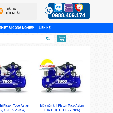
GIÁ CẢ
TỐT NHẤT
0988.409.174
THIẾT BỊ CÔNG NGHIỆP
LIÊN HỆ
hí Piston Tuco Asian
Máy nén khí Piston Tuco Asian
( 3.3 HP - 2.2KW)
TCA3.0T( 3.3 HP - 2.2KW)