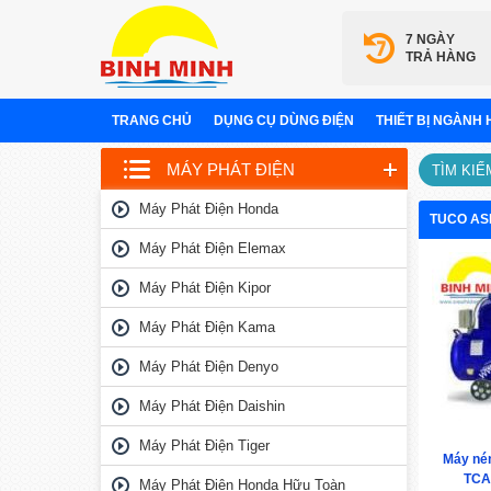
7 NGÀY
TRẢ HÀNG
TRANG CHỦ
DỤNG CỤ DÙNG ĐIỆN
THIẾT BỊ NGÀNH
MÁY PHÁT ĐIỆN
TÌM KIẾ
Máy Phát Điện Honda
TUCO AS
Máy Phát Điện Elemax
Máy Phát Điện Kipor
Máy Phát Điện Kama
Máy Phát Điện Denyo
Máy Phát Điện Daishin
Máy Phát Điện Tiger
Máy nén
TCA
Máy Phát Điện Honda Hữu Toàn