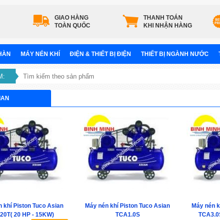
GIAO HÀNG
THANH TOÁN
TOÀN QUỐC
KHI NHẬN HÀNG
 HÀN
MÁY NÉN KHÍ
ĐIỆN & THIẾT BỊ ĐIỆN
THIẾT BỊ NGÀNH NƯỚC
M:
IAN
 khí Piston Tuco Asian
Máy nén khí Piston Tuco Asian
Máy nén k
20T( 20 HP - 15KW)
TCA1.0S
TCA3.0S