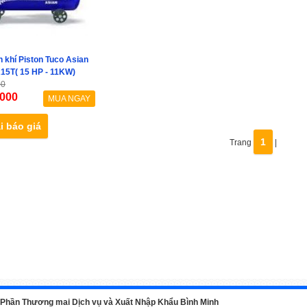
 khí Piston Tuco Asian
15T( 15 HP - 11KW)
00
.000
MUA NGAY
i báo giá
1
Trang
|
 Phần Thương mai Dịch vụ và Xuất Nhập Khẩu Bình Minh