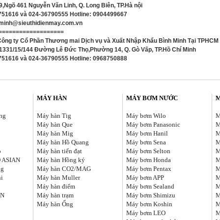
 9,Ngõ 461 Nguyễn Văn Linh, Q. Long Biên, TP.Hà nội
8751616 và 024-36790555 Hotline: 0904499667
hminh@sieuthidienmay.com.vn
===================
Công ty Cổ Phần Thương mai Dịch vụ và Xuất Nhập Khẩu Bình Minh Tại TPHCM
ố 1331/15/144 Đường Lê Đức Thọ,Phường 14, Q. Gò Vấp, TP.Hồ Chí Minh
8751616 và 024-36790555 Hotline: 0968750888
MÁY HÀN
MÁY BƠM NƯỚC
ng
Máy hàn Tig
Máy bơm Wilo
M
Máy hàn Que
Máy bơm Panasonic
M
C
Máy hàn Mig
Máy bơm Hanil
M
Máy hàn Hồ Quang
Máy bơm Sena
M
o
Máy hàn tiến đạt
Máy bơm Selton
M
O ASIAN
Máy hàn Hồng ký
Máy bơm Honda
M
ng
Máy hàn CO2/MAG
Máy bơm Pentax
M
hi
Máy hàn Muller
Máy bơm APP
M
Máy hàn điểm
Máy bơm Sealand
M
EN
Máy hàn trạm
Máy bơm Shimizu
M
Máy hàn Ống
Máy bơm Koshin
M
Máy bơm LEO
M