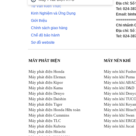
Địa chỉ: Số
Tư Vấn Kiến Thức
Tel: 024-3
Kinh Nghiệm và Ứng Dụng
Email: bin
=========
Giới thiệu
Chi nhánh 
Chính sách giao hàng
Địa chỉ: S
Chế độ bảo hành
Tel: 024-3
Sơ đồ website
MÁY PHÁT ĐIỆN
MÁY NÉN KHÍ
Máy phát điện Honda
Máy nén khí Fushe
Máy phát điện Elemax
Máy nén khí Puma
Máy phát điện Kipor
Máy nén khí ABA
Máy phát điện Kama
Máy nén khí D&D
Máy phát điện Denyo
Máy nén khí Deny
Máy phát điện Daishin
M
áy nén khí TUC
Máy phát điện Tiger
Máy nén khí Keya
Máy phát điện Honda Hữu toàn
Máy nén khí Hitac
Máy phát điện Cummins
Máy nén khí Swan
Máy phát điện TLC
Máy nén khí ERG
Máy phát điện Kubota
Máy nén khí Jucai
Máy phát điện Hitachi