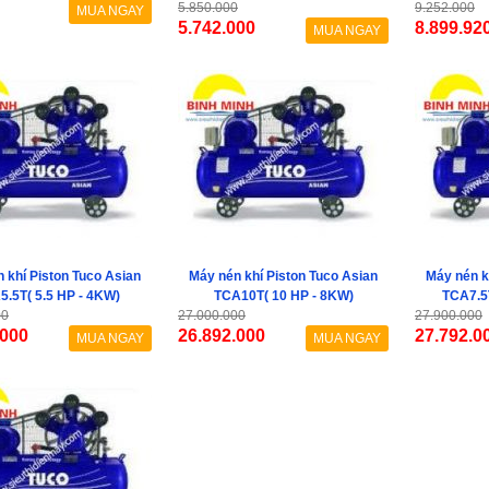
5.850.000
9.252.000
MUA NGAY
5.742.000
8.899.92
MUA NGAY
 khí Piston Tuco Asian
Máy nén khí Piston Tuco Asian
Máy nén k
.5T( 5.5 HP - 4KW)
TCA10T( 10 HP - 8KW)
TCA7.5T
00
27.000.000
27.900.000
.000
26.892.000
27.792.0
MUA NGAY
MUA NGAY