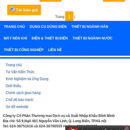
Tải báo giá
1
Trang
|
TRANG CHỦ
DỤNG CỤ DÙNG ĐIỆN
THIẾT BỊ NGÀNH HÀN
MÁY NÉN KHÍ
ĐIỆN & THIẾT BỊ ĐIỆN
THIẾT BỊ NGÀNH NƯỚC
THIẾT BỊ CÔNG NGHIỆP
LIÊN HỆ
Trang chủ
Tư Vấn Kiến Thức
Kinh Nghiệm và Ứng Dụng
Giới thiệu
Chính sách giao hàng
Chế độ bảo hành
Sơ đồ website
Công ty Cổ Phần Thương mai Dịch vụ và Xuất Nhập Khẩu Bình Minh
Địa chỉ: Số 9,Ngõ 461 Nguyễn Văn Linh, Q. Long Biên, TP.Hà nội
Tel: 024-38751616 và 024-36790555 Hotline: 0904499667