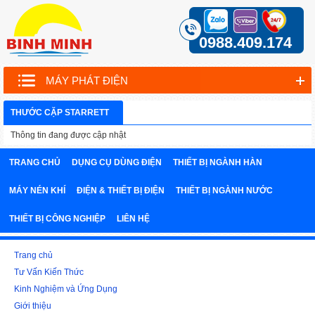
0988.409.174
MÁY PHÁT ĐIỆN
THƯỚC CẶP STARRETT
Thông tin đang được cập nhật
TRANG CHỦ
DỤNG CỤ DÙNG ĐIỆN
THIẾT BỊ NGÀNH HÀN
MÁY NÉN KHÍ
ĐIỆN & THIẾT BỊ ĐIỆN
THIẾT BỊ NGÀNH NƯỚC
THIẾT BỊ CÔNG NGHIỆP
LIÊN HỆ
Trang chủ
Tư Vấn Kiến Thức
Kinh Nghiệm và Ứng Dụng
Giới thiệu