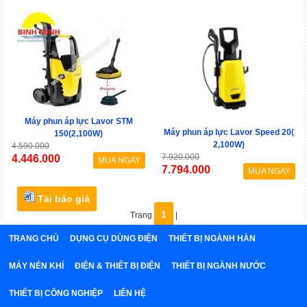
Máy phun áp lực Lavor STM
Máy phun áp lực Lavor Speed 20(
150(2,100W)
2,100W)
4.590.000
7.920.000
4.446.000
MUA NGAY
7.794.000
MUA NGAY
Tải báo giá
1
Trang
|
TRANG CHỦ
DỤNG CỤ DÙNG ĐIỆN
THIẾT BỊ NGÀNH HÀN
MÁY NÉN KHÍ
ĐIỆN & THIẾT BỊ ĐIỆN
THIẾT BỊ NGÀNH NƯỚC
THIẾT BỊ CÔNG NGHIỆP
LIÊN HỆ