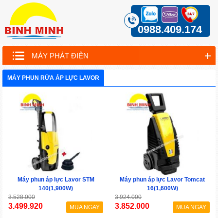
0988.409.174
MÁY PHÁT ĐIỆN
MÁY PHUN RỬA ÁP LỰC LAVOR
Máy phun áp lực Lavor STM
Máy phun áp lực Lavor Tomcat
140(1,900W)
16(1,600W)
3.528.000
3.924.000
3.499.920
3.852.000
MUA NGAY
MUA NGAY