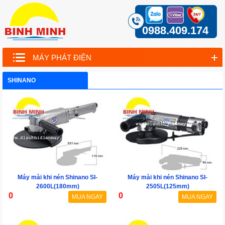
0988.409.174
MÁY PHÁT ĐIỆN
SHINANO
Máy mài khi nén Shinano SI-
Máy mài khi nén Shinano SI-
2600L(180mm)
2505L(125mm)
0
0
MUA NGAY
MUA NGAY