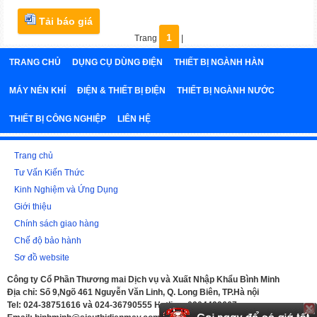
Tải báo giá
1
Trang
|
TRANG CHỦ
DỤNG CỤ DÙNG ĐIỆN
THIẾT BỊ NGÀNH HÀN
MÁY NÉN KHÍ
ĐIỆN & THIẾT BỊ ĐIỆN
THIẾT BỊ NGÀNH NƯỚC
THIẾT BỊ CÔNG NGHIỆP
LIÊN HỆ
Trang chủ
Tư Vấn Kiến Thức
Kinh Nghiệm và Ứng Dụng
Giới thiệu
Chính sách giao hàng
Chế độ bảo hành
Sơ đồ website
Công ty Cổ Phần Thương mai Dịch vụ và Xuất Nhập Khẩu Bình Minh
Địa chỉ: Số 9,Ngõ 461 Nguyễn Văn Linh, Q. Long Biên, TP.Hà nội
Tel: 024-38751616 và 024-36790555 Hotline: 0904499667