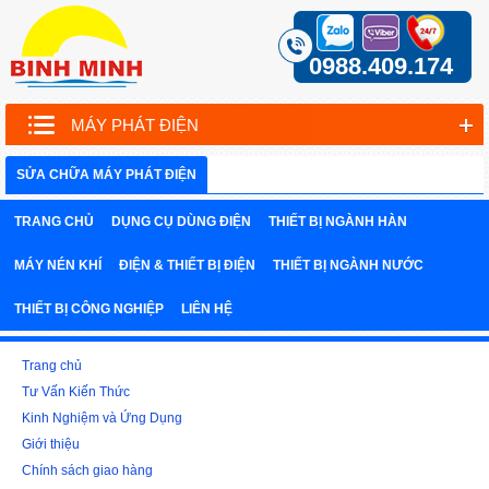
0988.409.174
MÁY PHÁT ĐIỆN
SỬA CHỮA MÁY PHÁT ĐIỆN
TRANG CHỦ
DỤNG CỤ DÙNG ĐIỆN
THIẾT BỊ NGÀNH HÀN
MÁY NÉN KHÍ
ĐIỆN & THIẾT BỊ ĐIỆN
THIẾT BỊ NGÀNH NƯỚC
THIẾT BỊ CÔNG NGHIỆP
LIÊN HỆ
Trang chủ
Tư Vấn Kiến Thức
Kinh Nghiệm và Ứng Dụng
Giới thiệu
Chính sách giao hàng