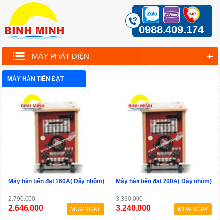
0988.409.174
MÁY PHÁT ĐIỆN
MÁY HÀN TIẾN ĐẠT
Máy hàn tiến đạt 160A( Dây nhôm)
Máy hàn tiến đạt 200A( Dây nhôm)
2.790.000
3.330.000
2.646.000
3.240.000
MUA NGAY
MUA NGAY