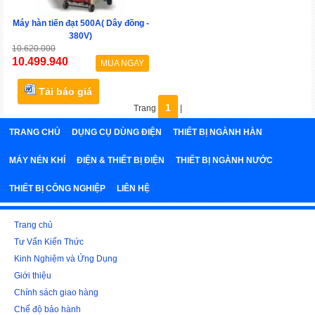
Máy hàn tiến đạt 500A( Dây đồng -
380V)
10.620.000
10.499.940
MUA NGAY
Tải báo giá
1
Trang
|
TRANG CHỦ
DỤNG CỤ DÙNG ĐIỆN
THIẾT BỊ NGÀNH HÀN
MÁY NÉN KHÍ
ĐIỆN & THIẾT BỊ ĐIỆN
THIẾT BỊ NGÀNH NƯỚC
THIẾT BỊ CÔNG NGHIỆP
LIÊN HỆ
Trang chủ
Tư Vấn Kiến Thức
Kinh Nghiệm và Ứng Dụng
Giới thiệu
Chính sách giao hàng
Chế độ bảo hành