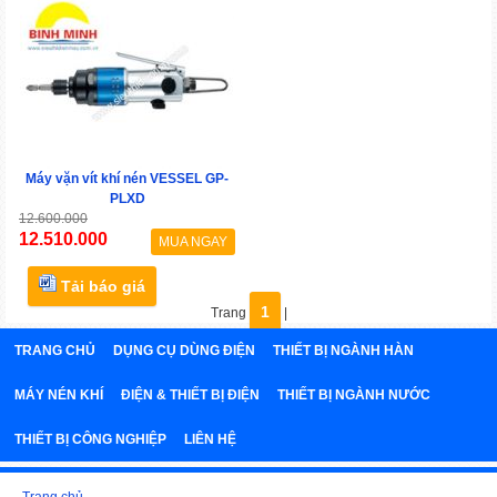
Máy vặn vít khí nén VESSEL GP-
PLXD
12.600.000
12.510.000
MUA NGAY
Tải báo giá
1
Trang
|
TRANG CHỦ
DỤNG CỤ DÙNG ĐIỆN
THIẾT BỊ NGÀNH HÀN
MÁY NÉN KHÍ
ĐIỆN & THIẾT BỊ ĐIỆN
THIẾT BỊ NGÀNH NƯỚC
THIẾT BỊ CÔNG NGHIỆP
LIÊN HỆ