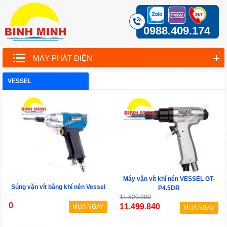
0988.409.174
MÁY PHÁT ĐIỆN
VESSEL
Máy vặn vít khí nén VESSEL GT-
Súng vặn vít bằng khí nén Vessel
P4.5DR
11.520.000
0
11.499.840
MUA NGAY
MUA NGAY