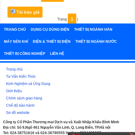
Tải báo giá
1
Trang
|
TRANG CHỦ
DỤNG CỤ DÙNG ĐIỆN
THIẾT BỊ NGÀNH HÀN
MÁY NÉN KHÍ
ĐIỆN & THIẾT BỊ ĐIỆN
THIẾT BỊ NGÀNH NƯỚC
THIẾT BỊ CÔNG NGHIỆP
LIÊN HỆ
Trang chủ
Tư Vấn Kiến Thức
Kinh Nghiệm và Ứng Dụng
Giới thiệu
Chính sách giao hàng
Chế độ bảo hành
Sơ đồ website
Công ty Cổ Phần Thương mai Dịch vụ và Xuất Nhập Khẩu Bình Minh
Địa chỉ: Số 9,Ngõ 461 Nguyễn Văn Linh, Q. Long Biên, TP.Hà nội
Tel: 024-38751616 và 024-36790555 Hotline: 0904499667