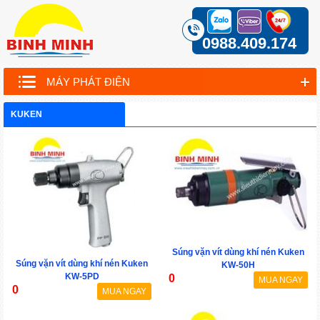
0988.409.174
MÁY PHÁT ĐIỆN
KUKEN
Súng vặn vít dùng khí nén Kuken
Súng vặn vít dùng khí nén Kuken
KW-50H
KW-5PD
0
MUA NGAY
0
MUA NGAY