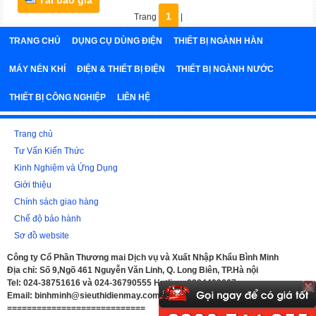
Tải báo giá
1
Trang
|
TRANG CHỦ
DỤNG CỤ DÙNG ĐIỆN
THIẾT BỊ NGÀNH HÀN
MÁY NÉN KHÍ
ĐIỆN & THIẾT BỊ ĐIỆN
THIẾT BỊ NGÀNH NƯỚC
THIẾT BỊ CÔNG NGHIỆP
LIÊN HỆ
Trang chủ
Tư Vấn Kiến Thức
Kinh Nghiệm và Ứng Dụng
Giới thiệu
Chính sách giao hàng
Chế độ bảo hành
Sơ đồ website
Công ty Cổ Phần Thương mai Dịch vụ và Xuất Nhập Khẩu Bình Minh
Địa chỉ: Số 9,Ngõ 461 Nguyễn Văn Linh, Q. Long Biên, TP.Hà nội
Tel: 024-38751616 và 024-36790555 Hotline: 0904499667
Email: binhminh@sieuthidienmay.com.vn
============================