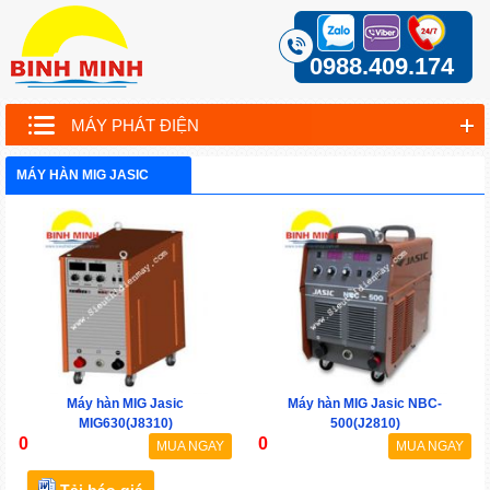
0988.409.174
MÁY PHÁT ĐIỆN
MÁY HÀN MIG JASIC
Máy hàn MIG Jasic
Máy hàn MIG Jasic NBC-
MIG630(J8310)
500(J2810)
0
0
MUA NGAY
MUA NGAY