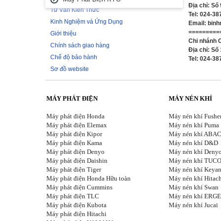
Địa chỉ: Số
Tư Vấn Kiến Thức
Tel: 024-3
Kinh Nghiệm và Ứng Dụng
Email: bin
=========
Giới thiệu
Chi nhánh 
Chính sách giao hàng
Địa chỉ: S
Chế độ bảo hành
Tel: 024-3
Sơ đồ website
MÁY PHÁT ĐIỆN
MÁY NÉN KHÍ
Máy phát điện Honda
Máy nén khí Fushe
Máy phát điện Elemax
Máy nén khí Puma
Máy phát điện Kipor
Máy nén khí ABA
Máy phát điện Kama
Máy nén khí D&D
Máy phát điện Denyo
Máy nén khí Deny
Máy phát điện Daishin
M
áy nén khí TUC
Máy phát điện Tiger
Máy nén khí Keya
Máy phát điện Honda Hữu toàn
Máy nén khí Hitac
Máy phát điện Cummins
Máy nén khí Swan
Máy phát điện TLC
Máy nén khí ERG
Máy phát điện Kubota
Máy nén khí Jucai
Máy phát điện Hitachi