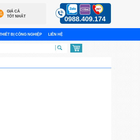
GIÁ CẢ
TỐT NHẤT
0988.409.174
THIẾT BỊ CÔNG NGHIỆP
LIÊN HỆ