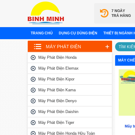
7 NGÀY
TRẢ HÀNG
TRANG CHỦ
DỤNG CỤ DÙNG ĐIỆN
THIẾT BỊ NGÀNH
MÁY PHÁT ĐIỆN
TÌM KIẾ
Máy Phát Điện Honda
MÁY CHẾ
Máy Phát Điện Elemax
Máy Phát Điện Kipor
Máy Phát Điện Kama
Máy Phát Điện Denyo
Máy Phát Điện Daishin
Máy Phát Điện Tiger
Máy b
Máy Phát Điện Honda Hữu Toàn