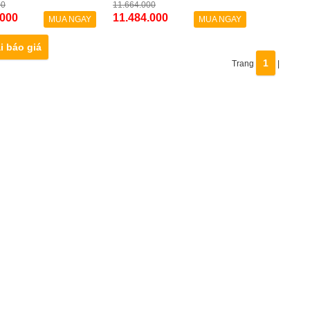
00
11.664.000
.000
11.484.000
MUA NGAY
MUA NGAY
i báo giá
1
Trang
|