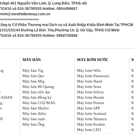
 9,Ngõ 461 Nguyễn Văn Linh, Q. Long Biên, TP.Hà nội
8751616 và 024-36790555 Hotline: 0904499667
hminh@sieuthidienmay.com.vn
===================
Công ty Cổ Phần Thương mai Dịch vụ và Xuất Nhập Khẩu Bình Minh Tại TPHCM
ố 1331/15/144 Đường Lê Đức Thọ,Phường 14, Q. Gò Vấp, TP.Hồ Chí Minh
8751616 và 024-36790555 Hotline: 0968750888
MÁY HÀN
MÁY BƠM NƯỚC
ng
Máy hàn Tig
Máy bơm Wilo
M
Máy hàn Que
Máy bơm Panasonic
M
C
Máy hàn Mig
Máy bơm Hanil
M
Máy hàn Hồ Quang
Máy bơm Sena
M
o
Máy hàn tiến đạt
Máy bơm Selton
M
O ASIAN
Máy hàn Hồng ký
Máy bơm Honda
M
ng
Máy hàn CO2/MAG
Máy bơm Pentax
M
hi
Máy hàn Muller
Máy bơm APP
M
Máy hàn điểm
Máy bơm Sealand
M
EN
Máy hàn trạm
Máy bơm Shimizu
M
Máy hàn Ống
Máy bơm Koshin
M
Máy bơm LEO
M