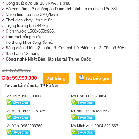
Công suất cực đại 16.7KVA . 1 pha.
Vỏ cách âm siêu chống ồn Dung tích bình chứa nhiên liệu 38L.
Nhiên liệu tiêu hao 320g/kw.h.
Thời gian chạy liên tục 8h.
Trọng lượng tịnh 442kg.
Kích thước 1500x650x965.
Làm mát bằng nước.
Hệ thống khởi động đề nổ.
Bảng điều khiển kỹ thuật số. Cos phi 1.0. Điện cực 2. Tần số 50Hz
Bảo hành 12 tháng
Công nghệ Nhật Bản, lắp ráp tại Trung Quốc
Giá: 100.800.000
Giá: 99.999.000
Đặt hàng
Tải báo giá
Tư vấn bán hàng tại TP Hà Nội
Ms Thư: 0903208068
Ms Chi: 0912378084
Mr Minh: 0932 225 325
Mr Nam: 0904 499 667
Ms Yến: 0962208760
Ms Minh Anh: 0904 829 667