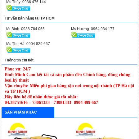
Ms Thủy: 0936 476 144
Tư vấn bán hàng tại TP HCM
Mr Bình: 0988 764 055
Ms Hương: 0964 934 177
Ms Thu Hà: 0904 829 667
Thông tin chi tiết
Phục vụ: 24/7
Bình Minh Cam kết tất cả sản phẩm đều Chính hãng, đúng chủng
loại,kỹ thuật
Vận chuyển: Miễn phí giao hàng tận nơi trong
nội thành (TP Hà nội
và TP HCM )
Hãy liên hệ để nhận được giá tốt nhất:
04.38751616 – 73061333 - 73081333- 0904 499 667
SẢN PHẨM KHÁC